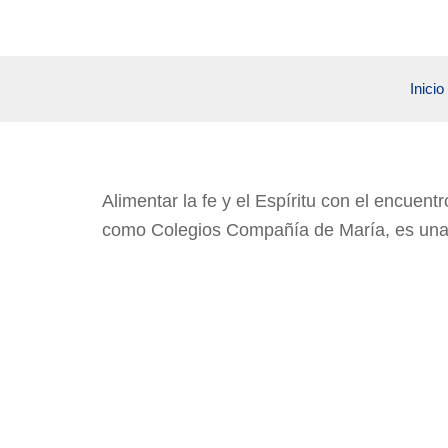
Ir
al
contenido
Inicio
Alimentar la fe y el Espíritu con el encuen
como Colegios Compañía de María, es una f