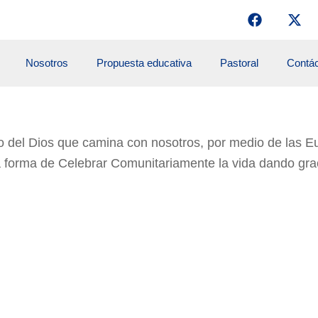
F
X
a
-
c
t
e
w
Nosotros
Propuesta educativa
Pastoral
Contá
b
i
o
t
o
t
k
e
r
tro del Dios que camina con nosotros, por medio de las E
orma de Celebrar Comunitariamente la vida dando gracia