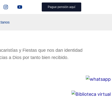
I
Y
Pague pensión aquí
n
o
s
u
t
t
ctanos
a
u
g
b
r
e
a
m
ucaristías y Fiestas que nos dan identidad
s a Dios por tanto bien recibido.